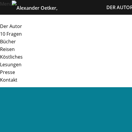
Navigation
Menü
DER AUTO
überspringe
Navigation
Home
überspringen
Der Autor
10 Fragen
Bücher
Reisen
Köstliches
Lesungen
Presse
Kontakt